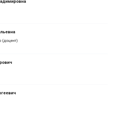
ладимировна
ольевна
 (доцент)
рович
ргеевич