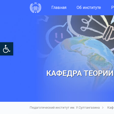
Главная
Об институте
Р
Open toolbar
КАФЕДРА ТЕОРИИ
Педагогический институт им. У.Султангазина
Каф