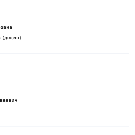
новна
 (доцент)
ваевич