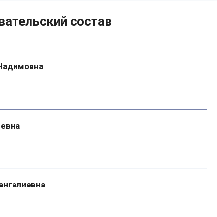
вательский состав
 Надимовна
ьевна
ангалиевна