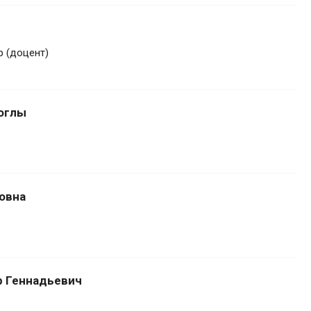
 (доцент)
оглы
овна
р Геннадьевич