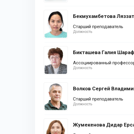
Бекмухамбетова Ляззат
Старший преподаватель
Должность
Бикташева Галия Шара
Ассоциированный профессор
Должность
Волков Сергей Владим
Старший преподаватель
Должность
Жумекенова Дидар Ерс