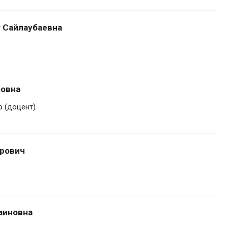
 Сайлаубаевна
фовна
 (доцент)
ирович
аиновна