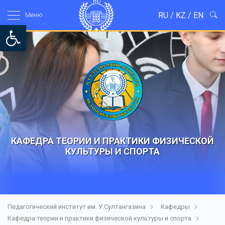
RU
/
KZ
/
EN
Mеню
Open toolbar
КАФЕДРА ТЕОРИИ И ПРАКТИКИ ФИЗИЧЕСКОЙ
КУЛЬТУРЫ И СПОРТА
Педагогический институт им. У.Султангазина
Кафедры
Кафедра теории и практики физической культуры и спорта