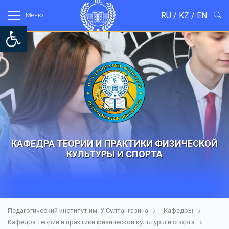
RU
/
KZ
/
EN
Mеню
Open toolbar
КАФЕДРА ТЕОРИИ И ПРАКТИКИ ФИЗИЧЕСКОЙ
КУЛЬТУРЫ И СПОРТА
Педагогический институт им. У.Султангазина
Кафедры
Кафедра теории и практики физической культуры и спорта