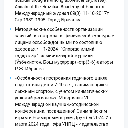
suicidal thoughts among adolescents(статья).
Annals of the Brazilian Academy of Sciences
Международный журнал 89(3), 11-10-2017г.
Стр.1989-1998. Город Бразилиа.
Методические особенности организации
занятий и контроля по физической культуре с
лицами освобожденными по состоянию
здоровья.» 1/2024- “Спортда илмий
тадқиқотлар” илмий-назарий журнали
(Ўзбекистон, Бош муҳаррир) -стр(3-6)-авторы
Р.Ж. Ибраева.
«Особенности построения годичного цикла
подготовки детей 7-10 лет, занимающихся
лыжным спортом, с учетом климатических
условий регионов» Материалы VII
Международной научно-методической
конференции, посвященной Олимпийским
играм и Всемирным играм Дружбы 2024. 25
марта 2024 года Уфа УНПЦ «Издательство