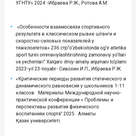
УГНТУ» 2024 -Ибраева Р.Ж., Ротова А.М.
«Особенности взаимосвязи спортивного
результата в классическом рывке штанги и
скоростно-силовых показателей у
тяжелоатетов» 236 стр“o‘zbekistonda og‘ir atletika
sport turini ommaviylashtirishning zamonaviy yo‘llari
va yechimlari” Xalqaro ilmiy-amaliy anjumani to‘plami
2023-yil 23-noyabr- Сивохин И.П., Ибраева Р.Ж.
«Критические периоды развития статического и
динамического равновесия у школьников 1-11
классов Материалы Международной научно-
практической конференции » Проблемы и
перспективы развития физического
воспитанияи спорта" 2025 Алматы
Қазак университеті.