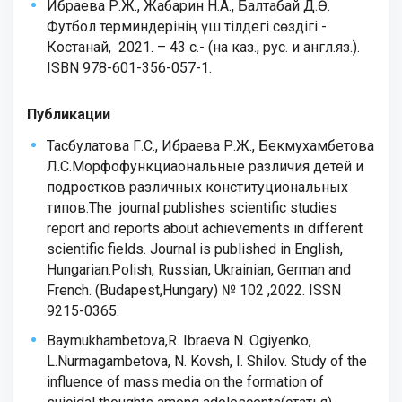
Ибраева Р.Ж., Жабарин Н.А., Балтабай Д.Ө.
Футбол терминдерінің үш тілдегі сөздігі -
Костанай, 2021. – 43 с.- (на каз., рус. и англ.яз.).
ISBN 978-601-356-057-1.
Публикации
Тасбулатова Г.С., Ибраева Р.Ж., Бекмухамбетова
Л.С.Морфофункциаональные различия детей и
подростков различных конституциональных
типов.The journal publishes scientific studies
report and reports about achievements in different
scientific fields. Journal is published in English,
Hungarian.Polish, Russian, Ukrainian, German and
French. (Budapest,Hungary) № 102 ,2022. ISSN
9215-0365.
Baymukhambetova,R. Ibraeva N. Ogiyenko,
L.Nurmagambetova, N. Kovsh, I. Shilov. Study of the
influence of mass media on the formation of