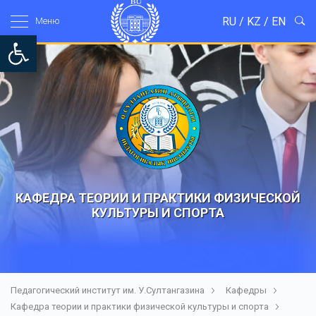
RU
/
KZ
/
EN
Mеню
Open toolbar
КАФЕДРА ТЕОРИИ И ПРАКТИКИ ФИЗИЧЕСКОЙ
КУЛЬТУРЫ И СПОРТА
Педагогический институт им. У.Султангазина
Кафедры
Кафедра теории и практики физической культуры и спорта