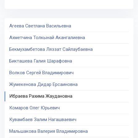
Агеева Светлана Васильевна
Ахметчина Толкынай Акангалиевна
Бекмухамбетова Ляззат Сайлаубаевна
Бикташева Галия Шарафовна
Волков Сергей Владимирович
Жумекенова Дидар Ерсаиновна
Ибраева Рахима Жаудановна
Комаров Олег Юрьевич
Кувамбаев Залим Нагашваевич
Мальшакова Валерия Владимировна