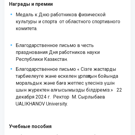
Награды и премии
Медаль к Дню работников физической
культуры и спорта от областного спортивного
комитета.
Благодарственное письмо в честь
празднования Дня работников науки
Республики Казакстан.
Благодарственное письмо « Сізге жастарды
тәрбиелеуге және өскелен ұрпақтын бойында
моральдык және баға жетпес үлесініз үшін
шын жүректен алғысымызды білдіреміз.» 22
декабря 2024 г. Ректор М. Сырлыбаев
UALIKHANOV University.
Учебные пособия