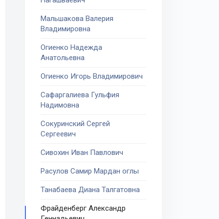
Нагашваевич
Мальшакова Валерия
Владимировна
Огиенко Надежда
Анатольевна
Огиенко Игорь Владимирович
Сафаргалиева Гульфия
Надимовна
Сокуринский Сергей
Сергеевич
Сивохин Иван Павлович
Расулов Самир Мардан оглы
Танабаева Диана Талгатовна
Фрайденберг Александр
Геннадьевич