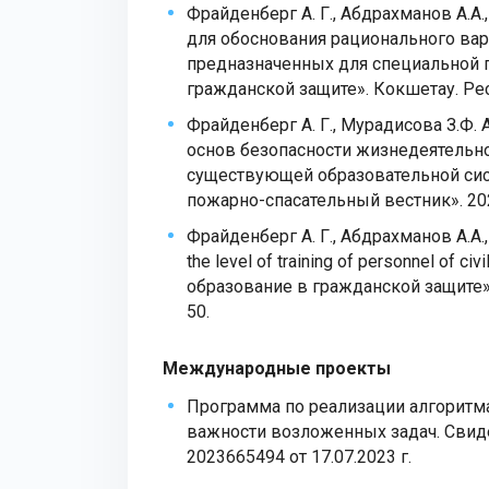
Фрайденберг А. Г., Абдрахманов А.А.
для обоснования рационального вар
предназначенных для специальной п
гражданской защите». Кокшетау. Респ
Фрайденберг А. Г., Мурадисова З.Ф
основ безопасности жизнедеятельн
существующей образовательной сис
пожарно-спасательный вестник». 202
Фрайденберг А. Г., Абдрахманов А.А., 
the level of training of personnel of c
образование в гражданской защите». 
50.
Международные проекты
Программа по реализации алгоритм
важности возложенных задач. Свид
2023665494 от 17.07.2023 г.