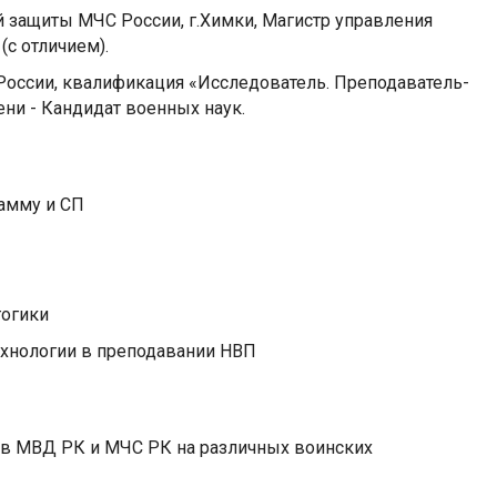
й защиты МЧС России, г.Химки, Магистр управления
(с отличием).
России, квалификация «Исследователь. Преподаватель-
ени - Кандидат военных наук.
амму и СП
гогики
хнологии в преподавании НВП
 в МВД РК и МЧС РК на различных воинских