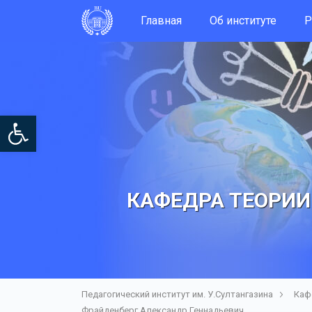
Главная
Об институте
Р
Open toolbar
КАФЕДРА ТЕОРИИ
Педагогический институт им. У.Султангазина
Каф
Фрайденберг Александр Геннадьевич