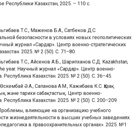
е Республики Казахстан, 2025. – 110 с.
льгибаев Т.С., Маженов Б.А., Сатбеков Д.С.
льной безопасности в условиях новых геополитических
чный журнал «Сардар». Центр военно-стратегических
ахстан. 2025. № 2 (50). С. 71–80.
льгибаев Т.С., Айсенов А.Б., Шарипханов С.Д. Kazakhstan,
 of the year. Научный журнал «Сардар». Центр военно-
 Республика Казахстан. 2025. № 2 (50). С. 36–45.
Өскембай Ә.А., Сапанова А.М., Кажибаев К.С. Қазақ
 және тарихи сабақтастық. Центр военно-
 Республика Казахстан. 2025. № 2 (50). С. 200–209.
. Проблемы, влияющие на организацию учебного
ости жизнедеятельности в высших учебных заведениях.
педагогика в правоохранительных органах». 2025. №1