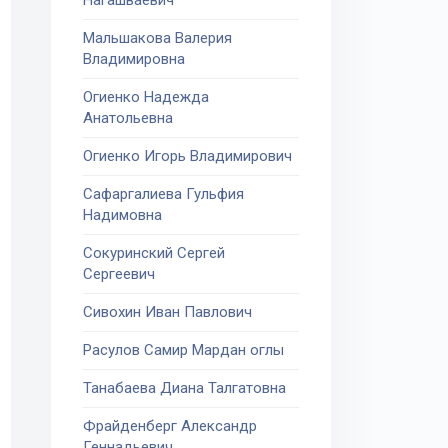
Нагашваевич
Мальшакова Валерия
Владимировна
Огиенко Надежда
Анатольевна
Огиенко Игорь Владимирович
Сафаргалиева Гульфия
Надимовна
Сокуринский Сергей
Сергеевич
Сивохин Иван Павлович
Расулов Самир Мардан оглы
Танабаева Диана Талгатовна
Фрайденберг Александр
Геннадьевич