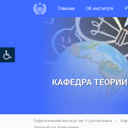
Главная
Об институте
Р
Open toolbar
КАФЕДРА ТЕОРИИ
Педагогический институт им. У.Султангазина
Каф
Шилов Игорь Алексеевич