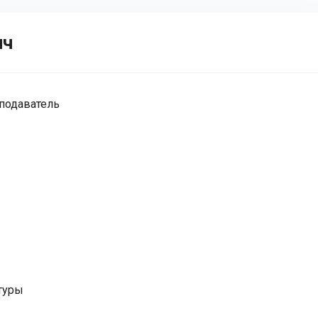
ич
подаватель
туры