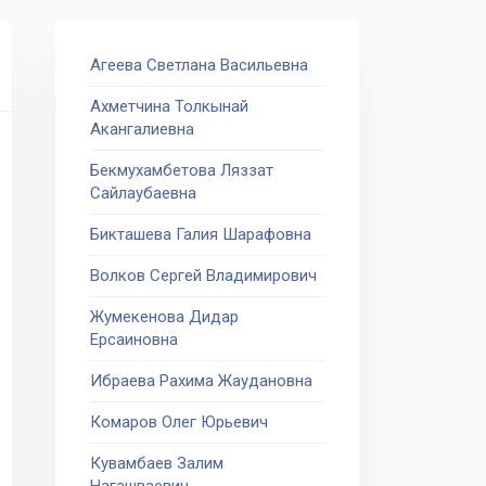
Агеева Светлана Васильевна
Ахметчина Толкынай
Акангалиевна
Бекмухамбетова Ляззат
Сайлаубаевна
Бикташева Галия Шарафовна
Волков Сергей Владимирович
Жумекенова Дидар
Ерсаиновна
Ибраева Рахима Жаудановна
Комаров Олег Юрьевич
Кувамбаев Залим