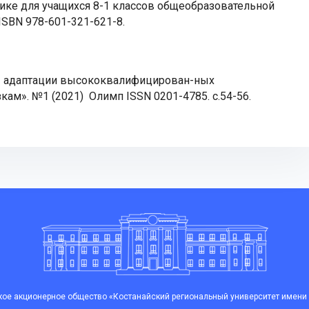
ике для учащихся 8-1 классов общеобразовательной
 ISBN 978-601-321-621-8.
 адаптации высококвалифицирован-ных
ам». №1 (2021) Олимп ISSN 0201-4785. c.54-56.
ое акционерное общество «Костанайский региональный университет имени