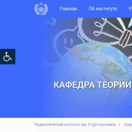
Главная
Об институте
Р
Open toolbar
КАФЕДРА ТЕОРИИ
Педагогический институт им. У.Султангазина
Каф