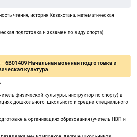
сть чтения, история Казахстана, математическая
еская подготовка и экзамен по виду спорта)
 -
6B01409 Начальная военная подготовка и
зическая культура
?
итель физической культуры, инструктор по спорту) в
ациях дошкольного, школьного и средне-специального
одготовке в организациях образования (учитель НВП и
й развивающем комплексе, дворце школьников,