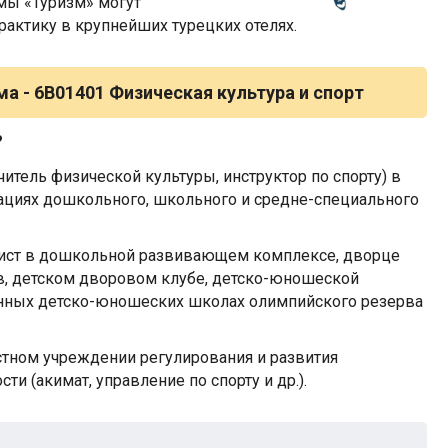
мы «Туризм» могут
актику в крупнейших турецких отелях.
ма -
6B01401 Физическая культура и спорт
?
итель физической культуры, инструктор по спорту) в
ациях дошкольного, школьного и средне-специального
дист в дошкольной развивающем комплексе, дворце
в, детском дворовом клубе, детско-юношеской
нных детско-юношеских школах олимпийского резерва
стном учреждении регулирования и развития
и (акимат, управление по спорту и др.).