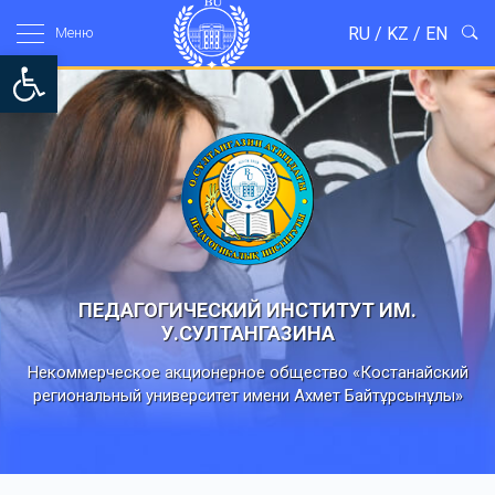
RU
/
KZ
/
EN
Mеню
Open toolbar
ПЕДАГОГИЧЕСКИЙ ИНСТИТУТ ИМ.
У.СУЛТАНГАЗИНА
Некоммерческое акционерное общество «Костанайский
региональный университет имени Ахмет Байтұрсынұлы»