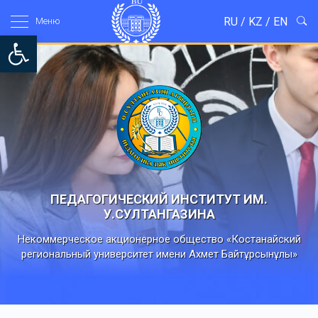
RU
/
KZ
/
EN
Mеню
Open toolbar
ПЕДАГОГИЧЕСКИЙ ИНСТИТУТ ИМ.
У.СУЛТАНГАЗИНА
Некоммерческое акционерное общество «Костанайский
региональный университет имени Ахмет Байтұрсынұлы»