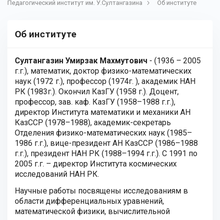
Педагогический институт им. У.Султангазина
Об институте
Об институте
Султангазин Умирзак Махмутович
- (1936 – 2005
г.г.), математик, доктор физико-математических
наук (1972 г.), профессор (1974г. ), академик НАН
РК (1983г.). Окончил КазГУ (1958 г.). Доцент,
профессор, зав. каф. КазГУ (1958–1988 г.г.),
директор Института математики и механики АН
КазССР (1978–1988), академик-секретарь
Отделения физико-математических наук (1985–
1986 г.г.), вице-президент АН КазССР (1986–1988
г.г.), президент НАН РК (1988–1994 г.г.). С 1991 по
2005 г.г. – директор Института космических
исследований НАН РК.
Научные работы посвящены исследованиям в
области дифференциальных уравнений,
математической физики, вычислительной