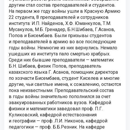
другим стал состав преподавателей и студентов.
На первом же году войны ушли в Красную Армию
22 студента, 8 преподавателей и сотрудников
института: И.П. Найденов, Х.Ф. Юманкулов, Т.М.
Мусакулов, М.Б. Гренадер, Б.Н.Шибаев, Г.Асанов,
Попов и Бисембаев. Были призывы студентов
и преподавателей в армию во все последующие
годы войны. Немногие из них вернулись. Немало
ушедших из института пало смертью храбрых.
Среди них бывшие преподаватели — математик
Б.Н. Шибаев, физик Попов, преподаватель
казахского языка Г. Асанов, помощник директора
по хозчасти Бисембаев, студент Киселев и многие
другие, чьи светлые имена, к сожалению, остаются
пока неизвестными. Преподавательский состав
в годы войны значительно пополнился за счет
эвакуированных работников вузов. Кафедрой
физики и математики заведовал проф. П.Г.
Куликовский, кафедрой естествознания
и географии — проф. Л.И. Никонов, кафедрой
педагогики — проф. Б.Б.Резник. На кафедре