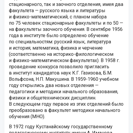
стационарного, так и заочного отделения, имея два
факультета — русского языка и литературы
и физико-математический, с планом набора
по 75 человек стационарные факультеты и по 50 —
на факультеты заочного обучения. В сентябре 1956
года в институте было определено обучение
по специальностям: русский язык, литература
и история; математика, физика и черчение
(соответственно на историко-филологическом
и физико-математическом факультетах). В 1958 г.
проведение конкурса позволило пригласить
в институт кандидатов наук К.Г. Газизова, Б.М.
Вольфсона, Н.П. Макушина. В 1959-1960 учебном
году открылись два новых отделения —
педагогики и методики начального образования,
физики и общетехнических дисциплин.
В следующем году первое из этих отделений было
преобразовано в факультет методики начального
обучения (МНО).
В 1972 году Кустанайскому государственному
педагогическому институту имени А. Иманова