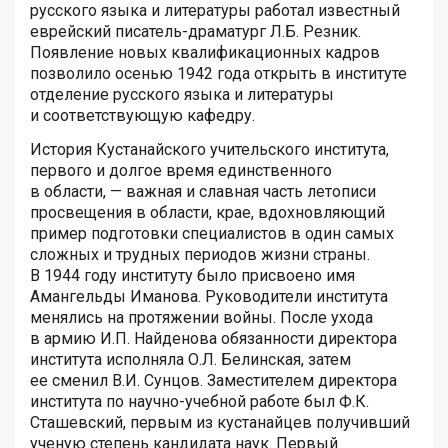
русского языка и литературы работал известный
еврейский писатель-драматург Л.Б. Резник.
Появление новых квалификационных кадров
позволило осенью 1942 года открыть в институте
отделение русского языка и литературы
и соответствующую кафедру.
История Кустанайского учительского института,
первого и долгое время единственного
в области, — важная и славная часть летописи
просвещения в области, крае, вдохновляющий
пример подготовки специалистов в один самых
сложных и трудных периодов жизни страны.
В 1944 году институту было присвоено имя
Амангельды Иманова. Руководители института
менялись на протяжении войны. После ухода
в армию И.П. Найденова обязанности директора
института исполняла О.Л. Белинская, затем
ее сменил В.И. Сунцов. Заместителем директора
института по научно-учебной работе был Ф.К.
Сташевский, первым из кустанайцев получивший
ученую степень кандидата наук. Первый