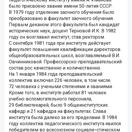
было присвоено звание имени 50-летия СССР.
В 1979 году отделение заочного обучения было
преобразовано в факультет заочного обучения.
Первым деканом этого факультета был кандидат
исторических наук, доцент Терновой И.К. В 1982
году он возглавил институт, став ректором.
С сентября 1981 года при институте действует
факультет повышения квалификации директоров
общеобразовательных школ, возглавляемый В.И.
Овчинниковой. Профессорско-преподавательский
состав рос качественно и количественно.
На 1 января 1984 года преподавательский
коллектив включал 226 человек, в том числе
72 человека с учеными степенями и званиями.
Кроме того, в институте работал 81 человек
учебно-вспомогательного персонала,
29 библиотекарей, было 9 общеинститутских
кафедр и 21 кафедра на факультетах. Слава
института была далеко за его пределами. В 1984
году коллектив педагогического института явился
победителем во всесоюзном социали¬стическом