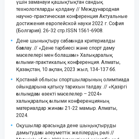
үшін заманауи қашықтықтан сандық
технологяларды қолдану // Международная
научно-практическая конференция Актуальные
достижения европейской науки 2022 г. София
(Болгария). 26-32 стр.ISSN 1561-6908.
Дене шынықтыру сабағында критериалды
бағалау. // «Дене тәрбиесі және спорт даму
мәселелері мен болашағы» Халықаралық
ғылыми-практикалық конференция. Алматы,
Қазақстан, 10 ақпан, 2023 жыл, 134-137 бб.
Қостанай облысы спортшыларының олимпиада
ойындарына қатысу тарихын талдау. // «Қазіргі
ғылымдағы өзекті мәселелер – 2024»
халықаралық ғылыми конференцияның
материалдар жинағы 21-22 мамыр. Алматы,
2024.
Оқушылар арасыңда дене шыңықтыруды
дамытудағы әлеуметтік желілердің рөлі //