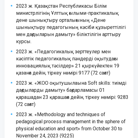
2023 ж. Қазақстан Республикасы Білім
министрлігінің Ұлттық ғылыми-практикалық
дене шынықтыру орталығының «Дене
шынықтыру педагогының кәсіби құзыреттілігі
мен дағдыларын дамыту» біліктілігін арттыру
курсы.
2023 ж. «Педагогикалық зерттеулер мен
кәсіптік педагогикалық пәндерді оқытудағы
инновациялық тәсілдер» 21 қыркүйектен 19
қазанға дейін, тіркеу нөмірі 9177 (72 сағат)
2023 ж. «ЖОО оқытушылаына Soft skills: тиімді
дағдыларды дамыту» бағдарламасы 01
қарашадан 23 қарашаға дейін, тіркеу нөмірі: 9283
(72 сағат)
2023 ж. «Methodology and techniques of
pedagogical process management in the sphere of
physical education and sport» from October 30 to
November 24, 2023 (9225)