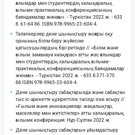
ғалымдар мен студенттердің халықаралық
ғылыми-практикалық конференциясының
баяндамалар жинағы». - Түркістан: 2022 ж. - 633
б. 61-64 бб. ISBN 978-9965-23-604-4.
Талапкерлер дене шынықтыру жоғары оқу
орнының білім беру жүйесіне
қатысушылардың бірі ретінде // «Білім және
ғылым: заманауи көзқарас» атты жас ғалымдар
мен студенттердің халықаралық ғылыми-
практикалық конференциясының баяндамалар
жинағы». - Түркістан: 2022 ж. - 633 б.371-375
бб.ISBN 978-9965-23-604-4.
Дене шынықтыру сабақтарында және сабақтан
тыс іс-әрекетте құзіреттілік тәсілді іске асыру //
«Ғылым және инновациялар: жаңалықтар,
мәселелер мен жетістіктер» атты халықаралық
ғылыми конференция. Нұр-Сұлтан 2022 ж.
Дене шынықтыру сабақтарын ұйымдастыру