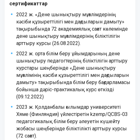
сертификаттар
2022 ж. «Дене шынықтыру мұғалімдерінің
кәсіби құзыреттілігі мен дағдыларын дамыту»
тақырыбында 72 академиялық сағат көлемінде
дене шынықтыру мұғалімдерінің біліктілігін
арттыру курсы (26.08.2022).
2022 ж. орта білім беру ұйымдарының дене
шынықтыру педагогтерінің біліктілігін арттыру
курстары шеңберінде «Дене шынықтыру
мұғалімінің кәсіби құзыреттілігі мен дағдыларын
дамыту» тақырыбында білім беру бағдарламасы
бойынша дәріс-практикалық курс өткізді
(09.12.2022)
2023 ж. Қолданбалы ғылымдар университеті
Хяме (Финляндия) үйлестіретін kzemp/QCBS-03
педагогикалық білім беру әлеуетін күшейту
жобасы шеңберінде біліктілікті арттыру курсы
(72 сағат).