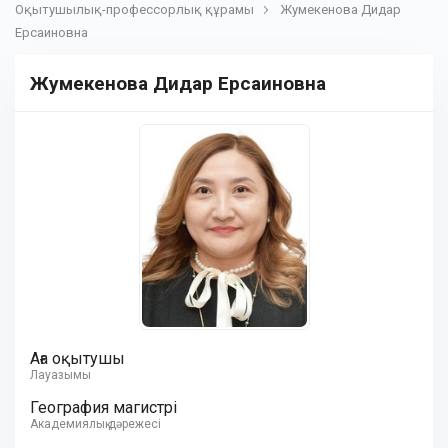
Оқытушылық-профессорлық құрамы
Жумекенова Дидар
Ерсаиновна
Жумекенова Дидар Ерсаиновна
Аға оқытушы
Лауазымы
География магистрі
Академиялық дәрежесі