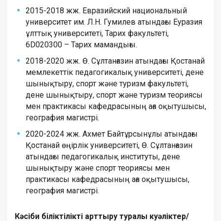
2015-2018
жж
.
Евразийский национальный
университет им. Л.Н. Гумилев
атындағы Еуразия
ұлттық университеті
,
Тарих
факультет
і
,
6
D
020300 –
Тарих мамандығы.
2018-2020 жж. Ө. Сұлтанғазин атындағы Қостанай
мемлекеттік педагогикалық университеті, дене
шынықтыру, спорт және туризм факультеті,
дене шынықтыру, спорт және туризм теориясы
мен практикасы кафедрасының аға оқытушысы,
география магистрі.
2020-2024 жж.
Ахмет Байтұрсынұлы
атындағы
Қостанай өңірлік университеті, Ө. Сұлтанғазин
атындағы педагогикалық институты, дене
шынықтыру және спорт теориясы мен
практикасы кафедрасының аға оқытушысы,
география магистрі.
Кәсіби біліктілікті арттыру туралы куәліктер/