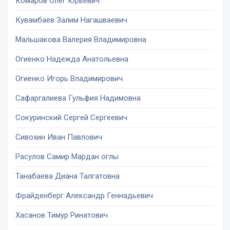
Комаров Олег Юрьевич
Кувамбаев Залим Нагашваевич
Мальшакова Валерия Владимировна
Огиенко Надежда Анатольевна
Огиенко Игорь Владимирович
Сафаргалиева Гульфия Надимовна
Сокуринский Сергей Сергеевич
Сивохин Иван Павлович
Расулов Самир Мардан оглы
Танабаева Диана Талгатовна
Фрайденберг Александр Геннадьевич
Хасанов Тимур Ринатович