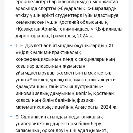
ерекшеліктері бар жасөспірімдер мен жастар
арасында спорттық-бұқаралық іс-шараларды
өткізу үшін ерікті студенттерді ұйымдастыруға
көмектескені үшін Қостанай облысының
«Қазақстан Арнайы олимпиадасы» ҚБ филиалы
директорының Грамотасы, 2024 ж.
Т. Е. Дәулетбаев атындағы оқушылардың ХІ
Өңірлік ғылыми-практикалық
конференциясының пәндік секцияларының
қазылар алқасының жұмысын
ұйымдастырудағы жемісті ынтымақтастығы
үшін «Өскелең ұрпақтың зияткерлік әлеуеті-
Қазақстанның табысты индустриялық-
инновациялық дамуының кепілі», Қостанай
қаласының білім бөлімінің физика-
математикалық лицейінің Алғыс хаты, 2024 ж.
Ө. Сұлтанғазин атындағы педагогикалық
университетінің директоры білім беру
саласының өркендеуі үшін адал қызметі,