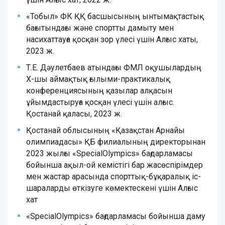
«Тобыл» ФК ҚҚ басшысының ынтымақтастық
бағытындағы және спортты дамыту мен
насихаттауға қосқан зор үлесі үшін Алғыс хаты,
2023 ж.
Т.Е. Дәулетбаев атындағы ФМЛ оқушылардың
Х-шы аймақтық ғылыми-практикалық
конференциясының қазылар алқасын
ұйымдастыруға қосқан үлесі үшін алғыс.
Қостанай қаласы, 2023 ж.
Қостанай облысының «Қазақстан Арнайы
олимпиадасы» ҚБ филиалының директорынан
2023 жылғы «SpecialOlympics» бағдарламасы
бойынша ақыл-ой кемістігі бар жасөспірімдер
мен жастар арасында спорттық-бұқаралық іс-
шараларды өткізуге көмектескені үшін Алғыс
хат
«SpecialOlympics» бағдарламасы бойынша даму