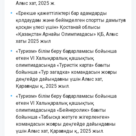
Алғыс хат, 2025 ж.
«Ерекше қажеттіліктері бар адамдарды
қолдаудағы және бейімделген спортты дамытуға
қосқан үлесі үшін» Қостанай облысы
«Қазақстан Арнайы Олимпиадасы» ҚБ, Алғыс
хаты 2025 жыл
«Туризм» білім беру бағдарламасы бойынша
өткен VI Халықаралық қашықтық
олимпиадасында «Туристік карта» бағыты
бойынша «Тур загадка» командасын жоғары
деңгейде дайындағаны үшін Алғыс хат,
Қарағанды қ., 2025 жыл.
«Туризм» білім беру бағдарламасы бойынша
өткен VI Халықаралық қашықтық
олимпиадасында «Бейнеролик» бағыты
бойынша «Табысқа жетуге жігерленген»
командасын жоғары деңгейде дайындағаны
үшін Алғыс хат, Қарағанды қ., 2025 жыл.