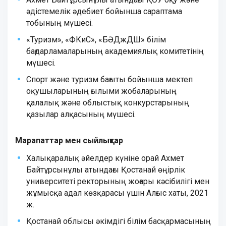
әдістемелік әдебиет бойынша сараптама
тобының мүшесі.
«Туризм», «ФКиС», «БӘДжДШ» білім
бағдарламаларының академиялық комитетінің
мүшесі.
Спорт және туризм бағыты бойынша мектеп
оқушыларының ғылыми жобаларының
қалалық және облыстық конкурстарының
қазылар алқасының мүшесі.
Марапаттар мен сыйлықтар
Халықаралық әйелдер күніне орай Ахмет
Байтұрсынұлы атындағы Қостанай өңірлік
университеті ректорының жоғары кәсібилігі мен
жұмысқа адал көзқарасы үшін Алғыс хаты, 2021
ж.
Қостанай облысы әкімдігі білім басқармасының