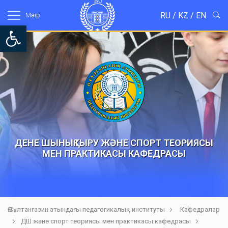
RU
/
KZ
/
EN
Мәзір
Open toolbar
ДЕНЕ ШЫНЫҚТЫРУ ЖӘНЕ СПОРТ ТЕОРИЯСЫ
МЕН ПРАКТИКАСЫ КАФЕДРАСЫ
Ө.Сұлтанғазин атындағы педагогикалық институты
Кафедралар
ДШ және спорт теориясы мен практикасы кафедрасы