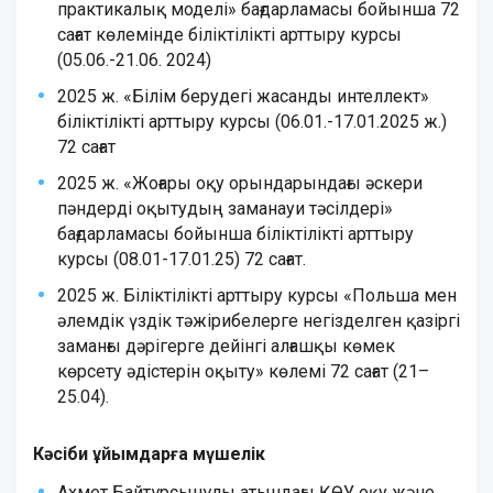
практикалық моделі» бағдарламасы бойынша 72
сағат көлемінде біліктілікті арттыру курсы
(05.06.-21.06. 2024)
2025 ж. «Білім берудегі жасанды интеллект»
біліктілікті арттыру курсы (06.01.-17.01.2025 ж.)
72 сағат
2025 ж. «Жоғары оқу орындарындағы әскери
пәндерді оқытудың заманауи тәсілдері»
бағдарламасы бойынша біліктілікті арттыру
курсы (08.01-17.01.25) 72 сағат.
2025 ж. Біліктілікті арттыру курсы «Польша мен
әлемдік үздік тәжірибелерге негізделген қазіргі
заманғы дәрігерге дейінгі алғашқы көмек
көрсету әдістерін оқыту» көлемі 72 сағат (21–
25.04).
Кәсіби ұйымдарға мүшелік
Ахмет Байтұрсынұлы атындағы ҚӨУ оқу және