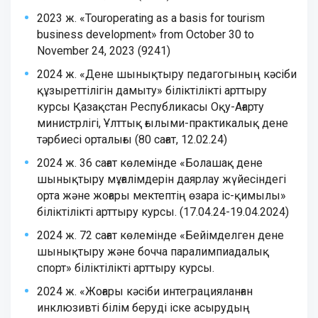
2023 ж. «Touroperating as a basis for tourism
business development» from October 30 to
November 24, 2023 (9241)
2024 ж. «Дене шынықтыру педагогының кәсіби
құзыреттілігін дамыту» біліктілікті арттыру
курсы Қазақстан Республикасы Оқу-Ағарту
министрлігі, Ұлттық ғылыми-практикалық дене
тәрбиесі орталығы (80 сағат, 12.02.24)
2024 ж. 36 сағат көлемінде «Болашақ дене
шынықтыру мұғалімдерін даярлау жүйесіндегі
орта және жоғары мектептің өзара іс-қимылы»
біліктілікті арттыру курсы. (17.04.24-19.04.2024)
2024 ж. 72 сағат көлемінде «Бейімделген дене
шынықтыру және бочча паралимпиадалық
спорт» біліктілікті арттыру курсы.
2024 ж. «Жоғары кәсіби интеграцияланған
инклюзивті білім беруді іске асырудың