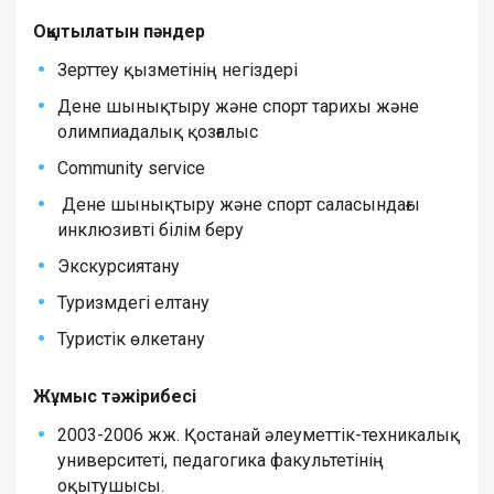
Оқытылатын пәндер
Зерттеу қызметінің негіздері
Дене шынықтыру және спорт тарихы және
олимпиадалық қозғалыс
Community service
Дене шынықтыру және спорт саласындағы
инклюзивті білім беру
Экскурсиятану
Туризмдегі елтану
Туристік өлкетану
Жұмыс тәжірибесі
2003
-
2006
жж. Қостанай әлеуметтік-техникалық
университеті, педагогика факультетінің
оқытушысы.