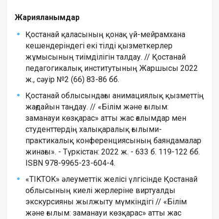
Жарияланымдар
Қостанай қаласының қонақ үй-мейрамхана
кешендеріндегі екі тілді қызметкерлер
жұмысының тиімділігін талдау. // Қостанай
педагогикалық институтының Жаршысы 2022
ж., сəуір №2 (66) 83-86 бб.
Қостанай облысындағы анимациялық қызметтің
жағдайын таңдау. // «Білім және ғылым:
заманауи көзқарас» атты жас ғалымдар мен
студенттердің халықаралық ғылыми-
практикалық конференциясының баяндамалар
жинағы». - Түркістан: 2022 ж. - 633 б. 119-122 бб.
ISBN 978-9965-23-604-4.
«TIKTOK» әлеуметтік желісі үлгісінде Қостанай
облысының киелі жерлеріне виртуалды
экскурсияны жылжыту мүмкіндігі // «Білім
және ғылым: заманауи көзқарас» атты жас