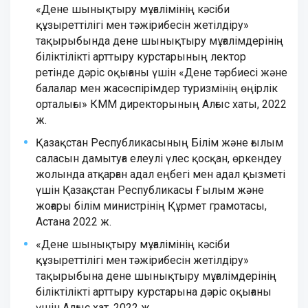
«Дене шынықтыру мұғалімінің кәсіби
құзыреттілігі мен тәжірибесін жетілдіру»
тақырыбында дене шынықтыру мұғалімдерінің
біліктілікті арттыру курстарының лектор
ретінде дәріс оқығаны үшін «Дене тәрбиесі және
балалар мен жасөспірімдер туризмінің өңірлік
орталығы» КММ директорының Алғыс хаты, 2022
ж.
Қазақстан Республикасының Білім және ғылым
саласын дамытуға елеулі үлес қосқан, өркендеу
жолында атқарған адал еңбегі мен адал қызметі
үшін Қазақстан Республикасы Ғылым және
жоғары білім министрінің Құрмет грамотасы,
Астана 2022 ж.
«Дене шынықтыру мұғалімінің кәсіби
құзыреттілігі мен тәжірибесін жетілдіру»
тақырыбына дене шынықтыру мұғалімдерінің
біліктілікті арттыру курстарына дәріс оқығаны
үшін Алғыс хат, 2022 ж.