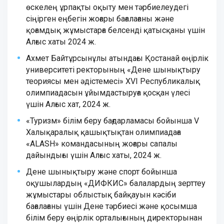
өскелең ұрпақты оқыту мен тәрбиелеудегі
сіңірген еңбегін жоғары бағалағаны және
қоғамдық жұмыстарға белсенді қатысқаны үшін
Алғыс хаты 2024 ж.
Ахмет Байтұрсынұлы атындағы Қостанай өңірлік
университеті ректорының «Дене шынықтыру
теориясы мен әдістемесі» XVI Республикалық
олимпиадасын ұйымдастыруға қосқан үлесі
үшін Алғыс хат, 2024 ж.
«Туризм» білім беру бағдарламасы бойынша V
Халықаралық қашықтықтан олимпиадаға
«ALASH» командасының жоғары сапалы
дайындығы үшін Алғыс хаты, 2024 ж.
Дене шынықтыру және спорт бойынша
оқушылардың «ДИФКИС» балалардың зерттеу
жұмыстары облыстық байқауын кәсіби
бағалағаны үшін Дене тәрбиесі және қосымша
білім беру өңірлік орталығының директорынан