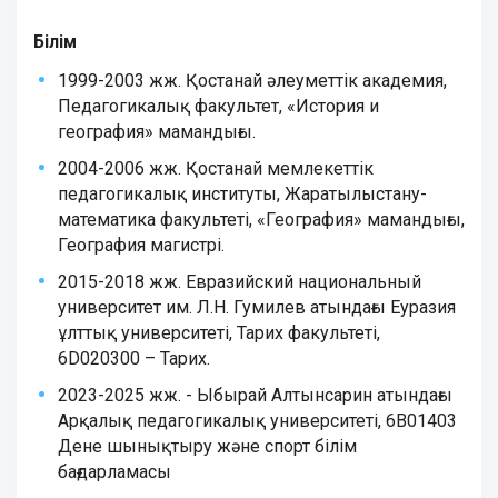
Білім
1999-2003
жж. Қостанай әлеуметтік академия
,
Педагоги
калық
факультет,
«
История
и
география» мамандығы.
2004-2006 жж. Қостанай мемлекеттік
педагогикалық институты, Жаратылыстану-
математика факультеті, «География» мамандығы,
География магистрі.
2015-2018
жж
. Евразийский национальный
университет им. Л.Н. Гумилев
атындағы Еуразия
ұлттық университеті
,
Тарих факультеті,
6
D
020300 –
Тарих
.
2023-2025 жж. - Ыбырай Алтынсарин атындағы
Арқалық педагогикалық университеті, 6В01403
Дене шынықтыру және спорт білім
бағдарламасы