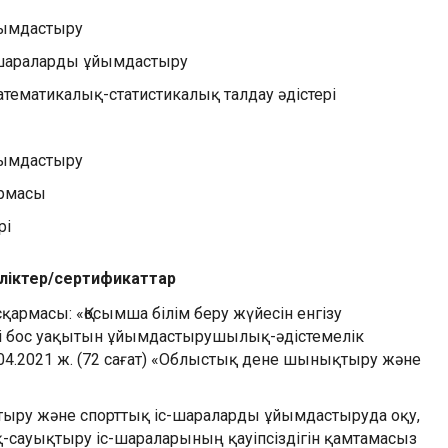
йымдастыру
с-шараларды ұйымдастыру
тематикалық-статистикалық талдау әдістері
йымдастыру
армасы
рі
уәліктер/сертификаттар
асқармасы: «Қосымша білім беру жүйесін енгізу
 бос уақытын ұйымдастырушылық-әдістемелік
0.04.2021 ж. (72 сағат) «Облыстық дене шынықтыру және
ыру және спорттық іс-шараларды ұйымдастыруда оқу,
ық-сауықтыру іс-шараларының қауіпсіздігін қамтамасыз