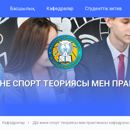
Басшылық
Кафедралар
Студенттік актив
НЕ СПОРТ ТЕОРИЯСЫ МЕН ПР
Кафедралар
ДШ және спорт теориясы мен практикасы кафедрасы