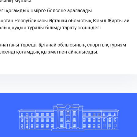
сінің мүшесі.
гі қоғамдық өмірге белсене араласады.
ақстан Республикасы Қостанай облыстық Қызыл Жарты ай
ық құқық туралы білімді тарату жөніндегі
наттағы төреші. Қостанай облысының спорттық туризм
елсенді қоғамдық қызметпен айналысады.