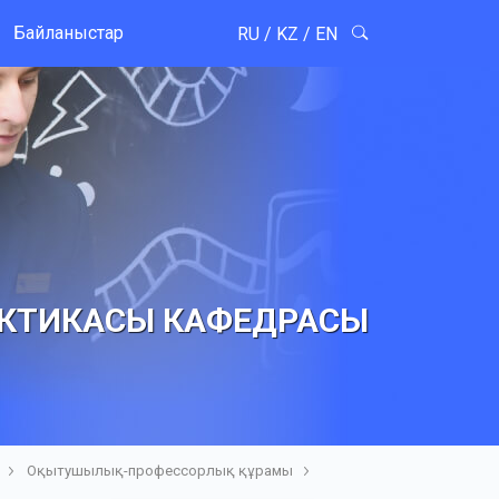
Байланыстар
RU
/
KZ
/
EN
АКТИКАСЫ КАФЕДРАСЫ
Оқытушылық-профессорлық құрамы