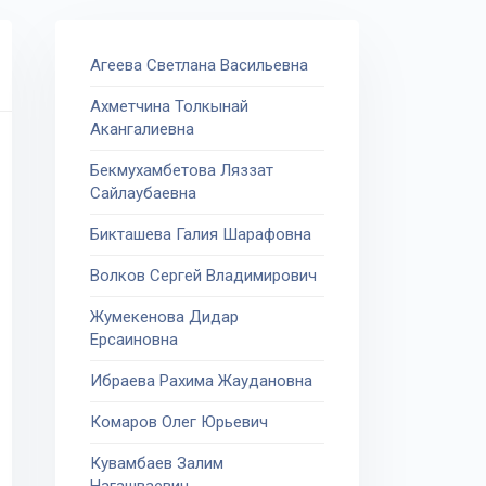
Агеева Светлана Васильевна
Ахметчина Толкынай
Акангалиевна
Бекмухамбетова Ляззат
Сайлаубаевна
Бикташева Галия Шарафовна
Волков Сергей Владимирович
Жумекенова Дидар
Ерсаиновна
Ибраева Рахима Жаудановна
Комаров Олег Юрьевич
Кувамбаев Залим