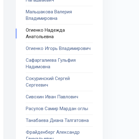
Нагашваевич
Мальшакова Валерия
Владимировна
Огиенко Надежда
Анатольевна
Огиенко Игорь Владимирович
Сафаргалиева Гульфия
Надимовна
Сокуринский Сергей
Сергеевич
Сивохин Иван Павлович
Расулов Самир Мардан оглы
Танабаева Диана Талгатовна
Фрайденберг Александр
Геннадьевич