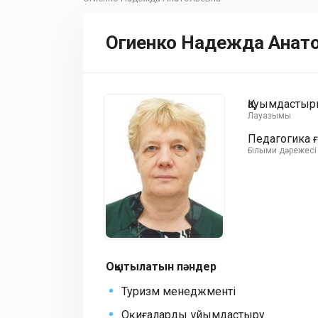
Огиенко Надежда Анат
Қауымдастыр
Лауазымы
Педагогика
Ғылыми дәрежесі
Оқытылатын пәндер
Туризм менеджменті
Оқиғаларды ұйымдастыру