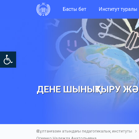
Басты бет
Институт туралы
Open toolbar
ДЕНЕ ШЫНЫҚТЫРУ ЖӘ
Ө.Сұлтанғазин атындағы педагогикалық институты
Огиенко Надежда Анатольевна