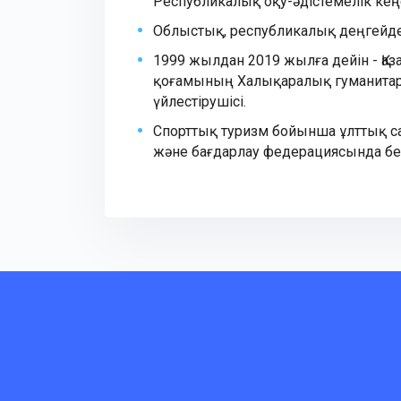
Республикалық оқу-әдістемелік кеңе
Облыстық, республикалық деңгейде
1999 жылдан 2019 жылға дейін - Қаз
қоғамының Халықаралық гуманитарл
үйлестірушісі.
Спорттық туризм бойынша ұлттық са
және бағдарлау федерациясында б