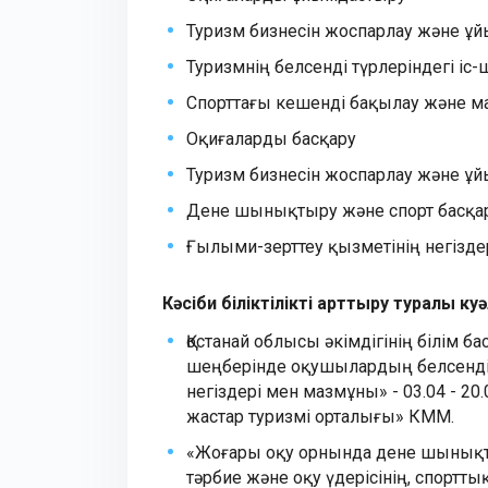
Туризм бизнесін жоспарлау және ұ
Туризмнің белсенді түрлеріндегі і
Спорттағы кешенді бақылау және ма
Оқиғаларды басқару
Туризм бизнесін жоспарлау және ұ
Дене шынықтыру және спорт басқ
Ғылыми-зерттеу қызметінің негізде
Кәсіби біліктілікті арттыру туралы к
Қостанай облысы әкімдігінің білім б
шеңберінде оқушылардың белсенді
негіздері мен мазмұны» - 03.04 - 2
жастар туризмі орталығы» КММ.
«Жоғары оқу орнында дене шынықт
тәрбие және оқу үдерісінің, спортт