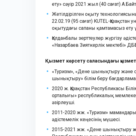
ету» сәуір 2021 жыл (40 сағат) А.Ба
Жетілдірілген оқыту технологиясыны
22.02.19 (95 сағат) KUTEL-Қазақстан
оқытудағы сапаны қамтамасыз ету ү
Қолданбалы зерттеулер жүргізу әдіс
«Назарбаев Зияткерлік мектебі» ДБ
Қызмет көрсету саласындағы қызме
«Туризм», «Дене шынықтыру және с
шынықтыру» білім беру бағдарлама
2020 ж. Қазақстан Республикасы Біл
орталығы» республикалық мемлекет
әзірлеуші.
2011-2020 жж. «Туризм» мамандары
әдістемелік кеңесінің мүшесі.
2015-2021 жж. «Дене шынықтыру ж