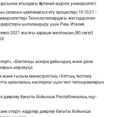
йтұрсынов атындағы Қостанай өңірлік университеті.
ң сапасын қамтамасыз ету процестері 19.10.21 -
 университеттері Технологиялардағы жетілдірілген
дерістерін ынталандыру үшін Рим, Италия.
темесі 2021 жылғы қараша-желтоқсан (80 сағат)
БҰ.
т
порт», «Бастапқы әскери дайындық және дене
ларын әзірлеуші.
ім және ғылым министрлігінің «Ұлттық тестілеу
тік қазыналық кәсіпорны үшін тест тапсырмаларын
н даярлау бағыты бойынша Республикалық оқу-
әне спорт» кадрлар даярлау бағыты бойынша