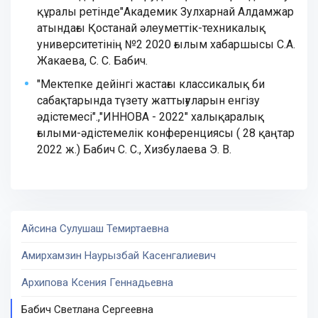
құралы ретінде"Академик Зулхарнай Алдамжар
атындағы Қостанай әлеуметтік-техникалық
университетінің №2 2020 ғылым хабаршысы С.А.
Жакаева, С. С. Бабич.
"Мектепке дейінгі жастағы классикалық би
сабақтарында түзету жаттығуларын енгізу
әдістемесі".,"ИННОВА - 2022" халықаралық
ғылыми-әдістемелік конференциясы ( 28 қаңтар
2022 ж.) Бабич С. С., Хизбулаева Э. В.
Айсина Сулушаш Темиртаевна
Амирхамзин Наурызбай Касенгалиевич
Архипова Ксения Геннадьевна
Бабич Светлана Сергеевна