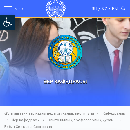
RU
/
KZ
/
EN
Мәзір
Open toolbar
ӨНЕР КАФЕДРАСЫ
Ө.Сұлтанғазин атындағы педагогикалық институты
Кафедралар
Өнер кафедрасы
Оқытушылық-профессорлық құрамы
Бабич Светлана Сергеевна