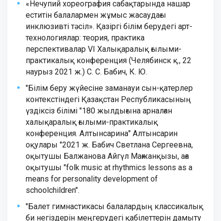
«Нечупий хореография сабақтарында нашар
еститін балалармен жұмыс жасаудағы
инклюзивті тәсіл». Қазіргі білім берудегі арт-
технологиялар: теория, практика
перспективалар VI Халықаралық ғылыми-
практикалық конференция (Челябинск қ., 22
наурыз 2021 ж.) С. С. Бабич, К. Ю.
"Білім беру жүйесіне заманауи сын-қатерлер
контекстіндегі Қазақстан Республикасының
үздіксіз білімі "180 жылдығына арналған
халықаралық ғылыми-практикалық
конференция. Алтынсарина" Алтынсарин
оқулары "2021 ж. Бабич Светлана Сергеевна,
оқытушы Балжанова Айгүл Мағжанқызы, аға
оқытушы "folk music at rhythmics lessons as a
means for personality development of
schoolchildren".
"Балет гимнастикасы балалардың классикалық
би негіздерін меңгерудегі қабілеттерін дамыту