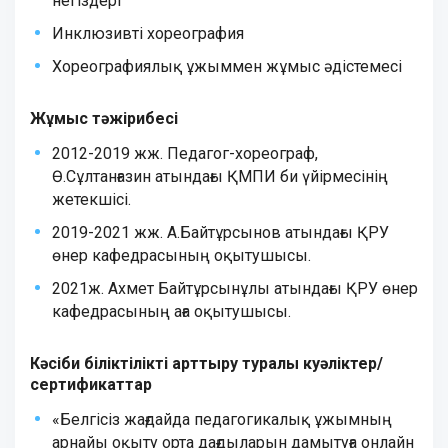
негіздері
Инклюзивті хореография
Хореографиялық
ұжыммен
жұмыс
әдістемесі
Жұмыс тәжірибесі
2012-2019 жж. Педагог-хореограф,
Ө.Сұлтанғазин атындағы ҚМПИ би үйірмесінің
жетекшісі.
2019-2021 жж. А.Байтұрсынов атындағы ҚРУ
өнер кафедрасының оқытушысы.
2021ж. Ахмет Байтұрсынұлы атындағы ҚРУ өнер
кафедрасының аға оқытушысы.
Кәсіби біліктілікті арттыру туралы куәліктер/
сертификаттар
«Белгісіз жағдайда педагогикалық ұжымның
арнайы оқыту орта дағдыларын дамытуға онлайн