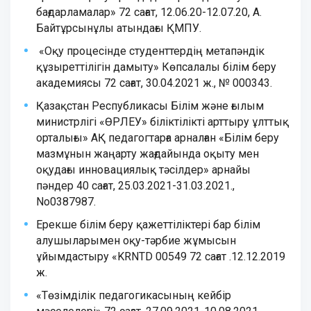
бағдарламалар» 72 сағат, 12.06.20-12.07.20,
А
.
Байтұрсынұлы
атындағы ҚМПУ.
«Оқу процесінде студенттердің метапәндік
құзыреттілігін дамыту» Көпсалалы білім беру
академиясы 72 сағат, 30.04.2021 ж., № 000343.
Қазақстан Республикасы Білім және ғылым
министрлігі «ӨРЛЕУ» біліктілікті арттыру ұлттық
орталығы» АҚ педагогтарға арналған «Білім беру
мазмұнын жаңарту жағдайында оқыту мен
оқудағы инновациялық тәсілдер» арнайы
пәндер 40 сағат, 25.03.2021-31.03.2021.,
No0387987.
Ерекше білім беру қажеттіліктері бар білім
алушыларымен оқу-тәрбие жұмысын
ұйымдастыру «KRNTD 00549 72 сағат .12.12.2019
ж.
«Төзімділік педагогикасының кейбір