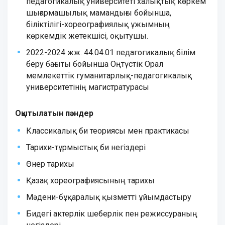
педагогикалық университеті халықтық көркем
шығармашылық мамандығы бойынша,
біліктілігі-хореографиялық ұжымның
көркемдік жетекшісі, оқытушы.
2022-2024 жж. 44.04.01 педагогикалық білім
беру бағыты бойынша Оңтүстік Орал
мемлекеттік гуманитарлық-педагогикалық
университетінің магистратурасы
Оқытылатын пәндер
Классикалық би теориясы мен практикасы
Тарихи-тұрмыстық би негіздері
Өнер тарихы
Қазақ хореографиясының тарихы
Мәдени-бұқаралық қызметті ұйымдастыру
Бидегі актерлік шеберлік пен режиссураның