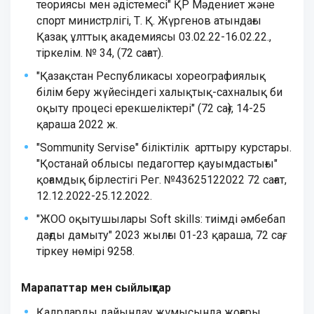
теориясы мен әдістемесі" ҚР Мәдениет және
спорт министрлігі, Т. Қ. Жүргенов атындағы
Қазақ ұлттық академиясы 03.02.22-16.02.22.,
тіркелім. № 34, (72 сағат).
"Қазақстан Республикасы хореографиялық
білім беру жүйесіндегі халықтық-сахналық би
оқыту процесі ерекшеліктері" (72 сағ), 14-25
қараша 2022 ж.
"Sommunity Servise" біліктілік арттыру курстары.
"Қостанай облысы педагогтер қауымдастығы"
қоғамдық бірлестігі Рег. №43625122022 72 сағат,
12.12.2022-25.12.2022.
"
ЖОО
оқытушылары
Soft
skills:
тиімді
әмбебап
дағды
дамыту
"
2023
жылғы
01-23
қараша
, 72
сағ
,
тіркеу
нөмірі
9258.
Марапаттар мен сыйлықтар
Қадрларды дайындау жұмысында жоғары