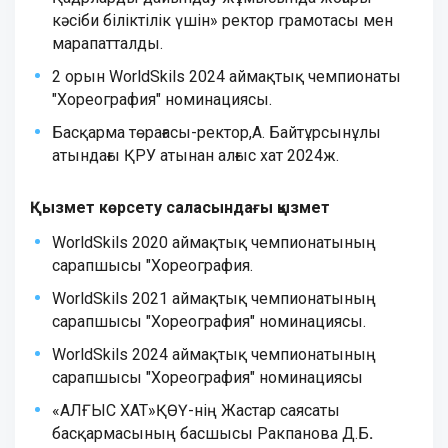
кәсiби бiлiктiлiк үшiн» ректор грамотасы мен
марапатталды.
2
орын
WorldSkils
2024
аймақтық
чемпионаты
"Хореография"
номинациясы.
Басқарма
төрағасы-ректор,А
.
Байтұрсынұлы
атындағы
ҚРУ
атынан
алғыс
хат
2024ж.
Қызмет көрсету саласындағы қызмет
WorldSkils 2020 аймақтық чемпионатының
сарапшысы "Хореография.
WorldSkils 2021 аймақтық чемпионатының
сарапшысы "Хореография" номинациясы.
WorldSkils 2024 аймақтық чемпионатының
сарапшысы "Хореография" номинациясы
«АЛҒЫС ХАТ»ҚӨҮ-нің Жастар саясаты
басқармасының басшысы Ракпанова Д.Б
.