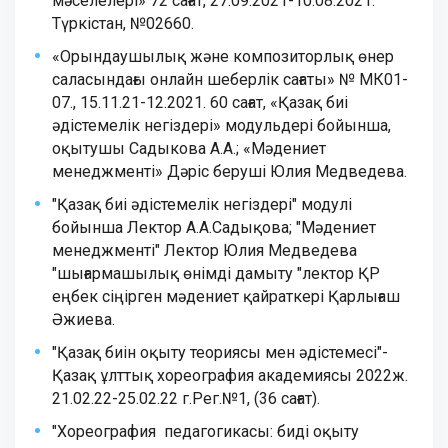
мәселелері» 72 сағат, 27.09.2021-10.08.2021.
Түркістан, №02660.
«Орындаушылық және композиторлық өнер
саласындағы онлайн шеберлік сағаты» № МК01-
07., 15.11.21-12.2021. 60 сағат, «Қазақ биі
әдістемелік негіздері» модульдері бойынша,
оқытушы Садыкова А.А.; «Мәдениет
менеджменті» Дәріс беруші Юлия Медведева.
"Қазақ биі әдістемелік негіздері" модулі
бойынша Лектор А.А.Садықова; "Мәдениет
менеджменті" Лектор Юлия Медведева
"шығармашылық өнімді дамыту "лектор ҚР
еңбек сіңірген мәдениет қайраткері Қарлығаш
Әжиева.
"Қазақ биін оқыту теориясы мен әдістемесі"-
Қазақ ұлттық хореография академиясы 2022ж.
21.02.22-25.02.22 г.Рег.№1, (36 сағат).
"Хореография педагогикасы: биді оқыту