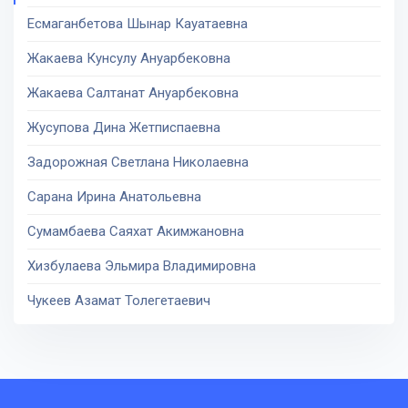
Есмаганбетова Шынар Кауатаевна
Жакаева Кунсулу Ануарбековна
Жакаева Салтанат Ануарбековна
Жусупова Дина Жетписпаевна
Задорожная Светлана Николаевна
Сарана Ирина Анатольевна
Сумамбаева Саяхат Акимжановна
Хизбулаева Эльмира Владимировна
Чукеев Азамат Толегетаевич