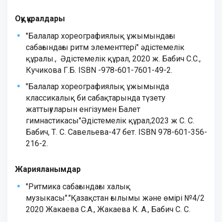
Оқу құралдары
"Балалар хореографиялық ұжымындағы
сабағындағы ритм элементтері" әдістемелік
құралы., Әдістемелік құрал, 2020 ж. Бабич С.С.,
Кучикова Г.Б. ISBN -978-601-7601-49-2.
"Балалар хореографиялық ұжымында
классикалық би сабақтарында түзету
жаттығуларын енгізумен Балет
гимнастикасы"Әдістемелік құрал,2023 ж С. С.
Бабич, Т. C. Савельева-47 бет. ISBN 978-601-356-
216-2.
Жарияланымдар
"Ритмика сабағындағы халық
музыкасы"."Қазақстан ғылымы және өмірі №4/2
2020 Жакаева С.А., Жакаева К. А., Бабич С. С.