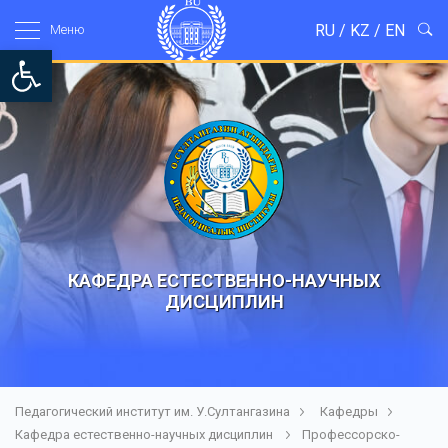
RU
/
KZ
/
EN
Mеню
Open toolbar
КАФЕДРА ЕСТЕСТВЕННО-НАУЧНЫХ
ДИСЦИПЛИН
Педагогический институт им. У.Султангазина
Кафедры
Кафедра естественно-научных дисциплин
Профессорско-