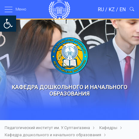
RU
/
KZ
/
EN
Mеню
Open toolbar
КАФЕДРА ДОШКОЛЬНОГО И НАЧАЛЬНОГО
ОБРАЗОВАНИЯ
Педагогический институт им. У.Султангазина
Кафедры
Кафедра дошкольного и начального образования