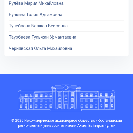
Рулёва Мария Михайловна
Ручкина Галия Адгамовна
Тулебаева Балжан Беисовна
Таурбаева Гульжан Урмантаевна
Чернявская Ольга Михайловна
© 2026 Некоммерческое акционерное общество «Костанайский
региональный университет имени Ахмет Байтұрсынұлы»