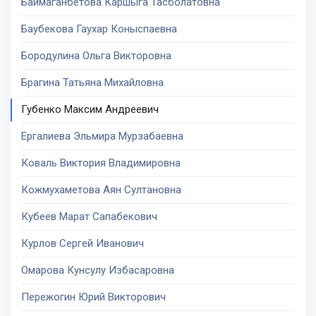
Баймаганбетова Каршыга Тасболатовна
Баубекова Гаухар Коныспаевна
Бородулина Ольга Викторовна
Брагина Татьяна Михайловна
Губенко Максим Андреевич
Ергалиева Эльмира Мурзабаевна
Коваль Виктория Владимировна
Кожмухаметова Аян Султановна
Кубеев Марат Сапабекович
Курлов Сергей Иванович
Омарова Кунсулу Избасаровна
Пережогин Юрий Викторович