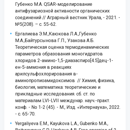
Губенко М.А. QSAR-моделирование
антифузариозной активности органических
соединений // Аграрный вестник Урала, - 2021. -
№5(208). – с. 55-62.
Ергалиева Э.М.,Каюкова Л.А.,Губенко
М.А.,Байтурсынова Г.П., Узакова А.Б.
Теоретическая оценка термодинамических
параметров образования моногидратов
хлоридов 2-амино-1,5-диазаспиро[4.5]дец-1-
ен-5-аммония в реакциях
арилсульфохлорирования в-
аминопропиоамидоксимов // Химия, физика,
биология, математика: теоретические и
прикладные исследования. сб. ст. по
материалам LVI-LVII междунар. науч.-практ.
конф. - No 1-2 (45). - М., Изд. «Интернаука», 2022.
- с. 65-70.
Yergaliyeva E.M., Kayukova L.A., Gubenko M.A.,