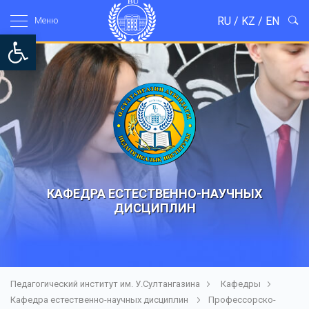
RU
/
KZ
/
EN
Mеню
Open toolbar
КАФЕДРА ЕСТЕСТВЕННО-НАУЧНЫХ
ДИСЦИПЛИН
Педагогический институт им. У.Султангазина
Кафедры
Кафедра естественно-научных дисциплин
Профессорско-