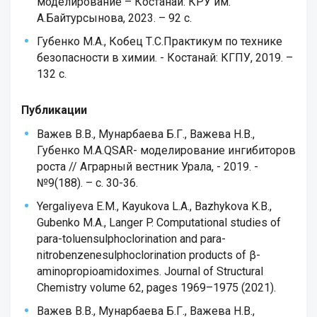
моделирование – Костанай: КРУ им.
А.Байтурсынова, 2023. – 92 c.
Губенко М.А., Кобец Т.С.Практикум по технике
безопасности в химии. - Костанай: КГПУ, 2019. –
132 c.
Публикации
Важев В.В., Мунарбаева Б.Г., Важева Н.В.,
Губенко М.А.QSAR- моделирование ингибиторов
роста // Аграрный вестник Урала, - 2019. -
№9(188). – с. 30-36.
Yergaliyeva E.M., Kayukova L.A., Bazhykova K.B.,
Gubenko M.A., Langer P. Computational studies of
para-toluensulphoclorination and para-
nitrobenzenesulphoclorination products of β-
aminopropioamidoximes. Journal of Structural
Chemistry volume 62, pages 1969–1975 (2021).
Важев В.В., Мунарбаева Б.Г., Важева Н.В.,