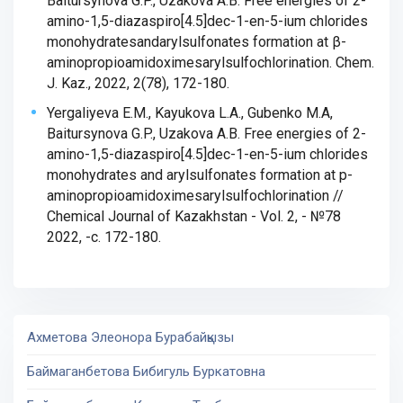
Baitursynova G.P., Uzakova A.B. Free energies of 2-
amino-1,5-diazaspiro[4.5]dec-1-en-5-ium chlorides
monohydratesandarylsulfonates formation at β-
aminopropioamidoximesarylsulfochlorination. Chem.
J. Kaz., 2022, 2(78), 172-180.
Yergaliyeva E.M., Kayukova L.A., Gubenko M.A,
Baitursynova G.P., Uzakova A.B. Free energies of 2-
amino-1,5-diazaspiro[4.5]dec-1-en-5-ium chlorides
monohydrates and arylsulfonates formation at p-
aminopropioamidoximesarylsulfochlorination //
Chemical Journal of Kazakhstan - Vol. 2, - №78
2022, -с. 172-180.
Ахметова Элеонора Бурабайқызы
Баймаганбетова Бибигуль Буркатовна