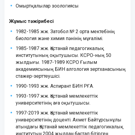
Омыртқалылар зоологиясы
Жұмыс тәжірибесі
1982-1985 жж. Затобол № 2 орта мектебінің
биология және химия пәнінің мұғалімі.
1985-1987 жж. Қостанай педагогикалық
институтының оқытушысы. КСРО-ның 50
жылдығы. 1987-1989 КСРО Ғылым
академиясының БИН алгология зертханасының
стажер-зерттеушісі.
1990-1993 жж. Аспирант БИН РҒА.
1993-1997 жж. Қостанай мемлекеттік
университетінің аға оқытушысы.
1997-2019 жж. Қостанай мемлекеттік
университетінің доценті. Ахмет Байтұрсынұлы
атындағы Қостанай мемлекеттік педагогикалық
институтын 2004 жылдан бастап бітірген.