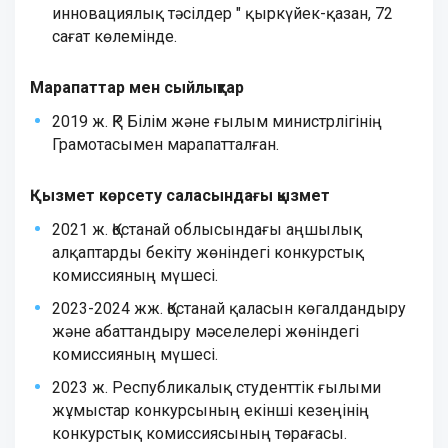
инновациялық тәсілдер " қыркүйек-қазан, 72
сағат көлемінде.
Марапаттар мен сыйлықтар
2019 ж. ҚР Білім және ғылым министрлігінің
Грамотасымен марапатталған.
Қызмет көрсету саласындағы қызмет
2021 ж. Қостанай облысындағы аңшылық
алқаптарды бекіту жөніндегі конкурстық
комиссияның мүшесі.
2023-2024 жж. Қостанай қаласын көгалдандыру
және абаттандыру мәселелері жөніндегі
комиссияның мүшесі.
2023 ж. Республикалық студенттік ғылыми
жұмыстар конкурсының екінші кезеңінің
конкурстық комиссиясының төрағасы.