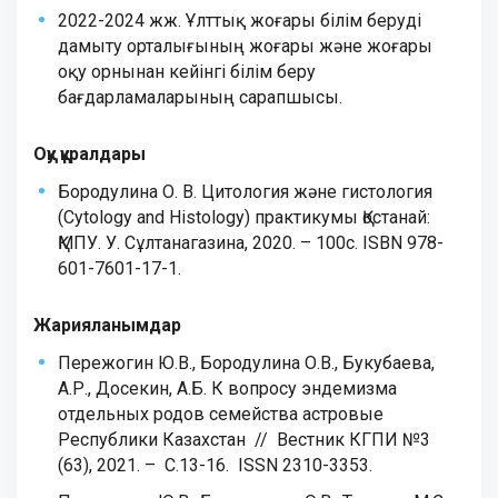
2022-2024 жж. Ұлттық жоғары білім беруді
дамыту орталығының жоғары және жоғары
оқу орнынан кейінгі білім беру
бағдарламаларының сарапшысы.
Оқу құралдары
Бородулина О. В. Цитология және гистология
(Cytology and Histology) практикумы Қостанай:
ҚМПУ. У. Сұлтанагазина, 2020. – 100с. ISBN 978-
601-7601-17-1.
Жарияланымдар
Пережогин Ю.В., Бородулина О.В., Букубаева,
А.Р., Досекин, А.Б. К вопросу эндемизма
отдельных родов семейства астровые
Республики Казахстан // Вестник КГПИ №3
(63), 2021. – С.13-16. ISSN 2310-3353.