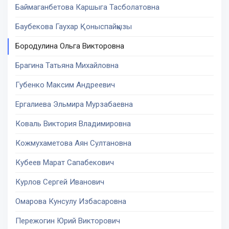
Баймаганбетова Каршыга Тасболатовна
Баубекова Гаухар Қоныспайқызы
Бородулина Ольга Викторовна
Брагина Татьяна Михайловна
Губенко Максим Андреевич
Ергалиева Эльмира Мурзабаевна
Коваль Виктория Владимировна
Кожмухаметова Аян Султановна
Кубеев Марат Сапабекович
Курлов Сергей Иванович
Омарова Кунсулу Избасаровна
Пережогин Юрий Викторович