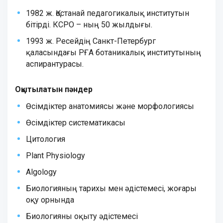
1982 ж. Қостанай педагогикалық институтын
бітірді. КСРО – ның 50 жылдығы.
1993 ж. Ресейдің Санкт-Петербург
қаласындағы РҒА ботаникалық институтының
аспирантурасы.
Оқытылатын пәндер
Өсімдіктер анатомиясы және морфологиясы
Өсімдіктер систематикасы
Цитология
Plant Physiology
Algology
Биологияның тарихы мен әдістемесі, жоғары
оқу орнында
Биологияны оқыту әдістемесі