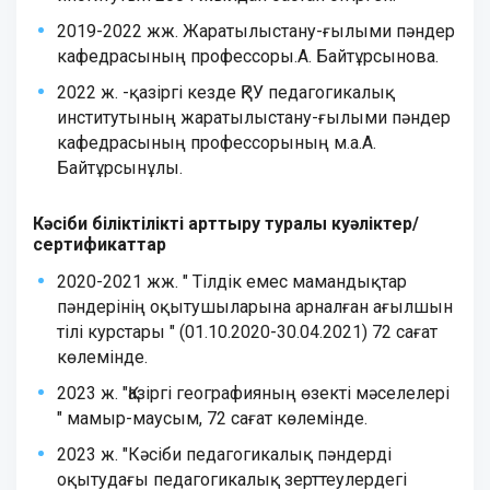
2019-2022 жж. Жаратылыстану-ғылыми пәндер
кафедрасының профессоры.А. Байтұрсынова.
2022 ж. -қазіргі кезде ҚРУ педагогикалық
институтының жаратылыстану-ғылыми пәндер
кафедрасының профессорының м.а.А.
Байтұрсынұлы.
Кәсіби біліктілікті арттыру туралы куәліктер/
сертификаттар
2020-2021 жж. " Тілдік емес мамандықтар
пәндерінің оқытушыларына арналған ағылшын
тілі курстары " (01.10.2020-30.04.2021) 72 сағат
көлемінде.
2023 ж. "Қазіргі географияның өзекті мәселелері
" мамыр-маусым, 72 сағат көлемінде.
2023 ж. "Кәсіби педагогикалық пәндерді
оқытудағы педагогикалық зерттеулердегі