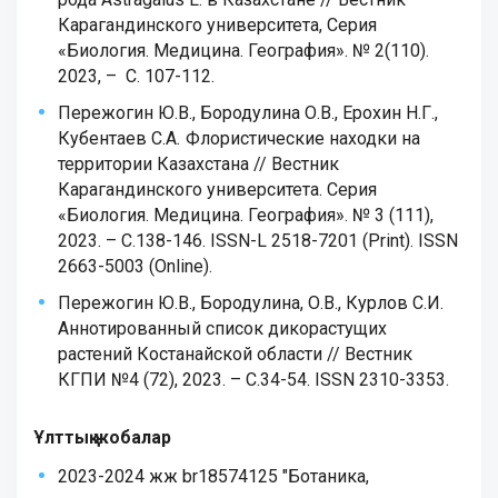
Карагандинского университета, Серия
«Биология. Медицина. География». № 2(110).
2023, – С. 107-112.
Пережогин Ю.В., Бородулина О.В., Ерохин Н.Г.,
Кубентаев С.А
.
Флористические находки на
территории Казахстана // Вестник
Карагандинского университета. Серия
«Биология. Медицина. География». № 3 (111),
2023. – С.138-146. ISSN-L 2518-7201 (Print). ISSN
2663-5003 (Online).
Пережогин Ю.В., Бородулина, О.В., Курлов С.И.
Аннотированный список дикорастущих
растений Костанайской области // Вестник
КГПИ №4 (72), 2023. – С.34-54. ISSN 2310-3353.
Ұлттық жобалар
2023-2024 жж br18574125 "Ботаника,