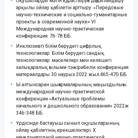
Оқушыларды мәтін құрастыруға дағдыландыру
арқылы ойлау қабілетін арттыру. «Передовые
научно-технические и социально-гуманитарные
проекты в современной науке» VI
Международная научно-практическая
конференция. 76-78 ББ.
Инклюзивті білім берудегі цифрлық
технологиялар. Білім берудегі сандық
технологиялар: мәселелері мен келешегі
халықаралық ғылыми-тәжірибелік конференция
материалдары 30 наурыз 2022 жыл.465-470 ББ.
Ы.алтынсарин шығармаларының маңыздылығы.
международной научно-практической
конференции «Актуальные проблемы
начального и дошкольного образования» 2022ж
346-348 ББ.
Үрдісінде бастауыш сынып оқушыларының
ойлау қабілетінің ерекшеліктері. X
международной научно-практической