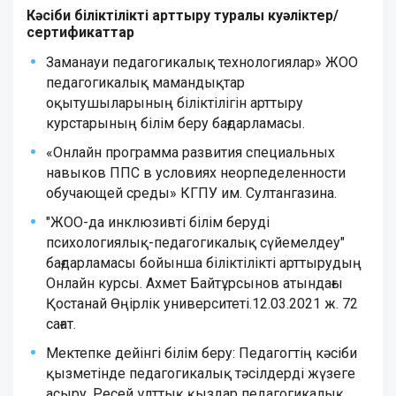
Кәсіби біліктілікті арттыру туралы куәліктер/
сертификаттар
Заманауи педагогикалық технологиялар» ЖОО
педагогикалық мамандықтар
оқытушыларының біліктілігін арттыру
курстарының білім беру бағдарламасы.
«Онлайн программа развития специальных
навыков ППС в условиях неорпеделенности
обучающей среды» КГПУ им. Султангазина.
"ЖОО-да инклюзивті білім беруді
психологиялық-педагогикалық сүйемелдеу"
бағдарламасы бойынша біліктілікті арттырудың
Онлайн курсы. Ахмет Байтұрсынов атындағы
Қостанай Өңірлік университеті.12.03.2021 ж. 72
сағат.
Мектепке дейінгі білім беру: Педагогтің кәсіби
қызметінде педагогикалық тәсілдерді жүзеге
асыру. Ресей ұлттық қыздар педагогикалық