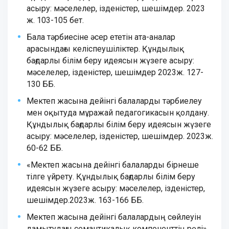
асыру: мәселелер, ізденістер, шешімдер. 2023
ж. 103-105 бет.
Бала тәрбиесіне әсер ететін ата-аналар
арасындағы келіспеушіліктер. Құндылық
бағдарлы білім беру идеясын жүзеге асыру:
мәселелер, ізденістер, шешімдер 2023ж. 127-
130 ББ.
Мектеп жасына дейінгі балаларды тәрбиелеу
мен оқытуда мұражай педагогикасын қолдану.
Құндылық бағдарлы білім беру идеясын жүзеге
асыру: мәселелер, ізденістер, шешімдер. 2023ж.
60-62 ББ.
«Мектеп жасына дейінгі балаларды бірнеше
тілге үйрету. Құндылық бағдарлы білім беру
идеясын жүзеге асыру: мәселелер, ізденістер,
шешімдер.2023ж. 163-166 ББ.
Мектеп жасына дейінгі балалардың сөйлеуін
дамытудағы семантикалық компоненттің рөлі».