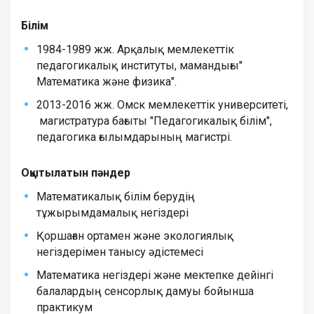
Білім
1984-1989 жж. Арқалық мемлекеттік
педагогикалық институты, мамандығы"
Математика және физика".
2013-2016 жж. Омск мемлекеттік университеті,
магистратура бағыты "Педагогикалық білім",
педагогика ғылымдарының магистрі.
Оқытылатын пәндер
Математикалық білім берудің
тұжырымдамалық негіздері
Қоршаған ортамен және экологиялық
негіздерімен танысу әдістемесі
Математика негіздері және мектепке дейінгі
балалардың сенсорлық дамуы бойынша
практикум