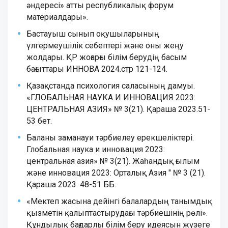
әндересі» атты республикалық форум
материалдары».
Бастауыш сынып оқушыларының
үлгермеушілік себептері және оны жеңу
жолдары. ҚР жоғарғы білім берудің басым
бағыттары ИННОВА 2024.стр 121-124.
Қазақстанда психология саласының дамуы.
«ГЛОБАЛЬНАЯ НАУКА И ИННОВАЦИЯ 2023:
ЦЕНТРАЛЬНАЯ АЗИЯ» № 3(21). Қараша 2023.51-
53 бет.
Баланы заманауи тәрбиелеу ерекшеліктері.
Глобальная наука и инновация 2023:
центральная азия» № 3(21). Жаһандық ғылым
және инновация 2023: Орталық Азия " № 3 (21).
Қараша 2023. 48-51 ББ.
«Мектеп жасына дейінгі балалардың танымдық
қызметін қалыптастырудағы тәрбиешінің рөлі».
Құндылық бағдарлы білім беру идеясын жүзеге