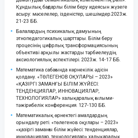
Құндылық бағдарлы білім беру идеясын жүзеге
асыру: мәселелер, ізденістер, шешімдер.2023ж.
21-23 ББ.
Балалардың психикалық дамуының
этнопедагогикалық шарттары. Білім беру
процесінің цифрлық трансформациясының
объективі арқылы жастарды тәрбиелеудің
аксиологиялық аспектілері. 2023ж. 14-17 ББ.
Математика сабағында көрнекілік әдісін
қолдану. «ТӨЛЕГЕНОВ ОҚУЛАРЫ – 2023»
«ҚАЗІРГІ ЗАМАНҒЫ БІЛІМ ЖҮЙЕСІ:
ТЕНДЕНЦИЯЛАР, ИННОВАЦИЯЛАР,
ТЕХНОЛОГИЯЛАР» халықаралық ғылыми-
тәжірибелік конференция. 127-130 ББ.
Математикалық өрнектегі амалдардың
орындалу реті. «төлегенов оқулары – 2023»
«қазіргі заманғы білім жүйесі: тенденциялар,
инновациялар, технологиялар» халықаралық