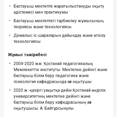
Бастауыш мектепте жаратылыстануды оқыту
әдістемесі мен практикумы
Бастауыш мектептегі тәрбиелеу жұмысының
теориясы және технологиясы
Демалыс іс-шараларын дайындау және өткізу
технологиясы
Жұмыс тәжірибесі
2004-2020 жж. Қостанай педагогикалық
Мемлекеттік институты. Мектепке дейінгі және
бастауыш білім беру педагогика және
психология кафедрасында аға оқытушы.
2020 ж.-қазіргі уақытқа дейін Қостанай өңірлік
университетінің мектепке дейінгі және
бастауыш білім беру кафедрасының аға
оқытушысы. А. Байтұрсынұлы.