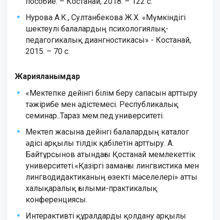
пособие. – Костанай, 2018. – 122 с.
Нурова А.К., Султанбекова Ж.Х. «Мүмкіндігі
шектеулі балалардың психологиялық-
педагогикалық диангностикасы» - Костанай,
2015. – 70 с.
Жарияланымдар
«Мектепке дейінгі білім беру сапасын арттыру
тәжірибе мен әдістемесі. Республикалық
семинар..Тараз мем.пед.университеті.
Мектеп жасына дейінгі балалардың каталог
әдісі арқылы тілдік қабілетін арттыру. А.
Байтұрсынов атындағы Қостанай мемлекеттік
университеті.«Қазіргі заманғы лингвистика мен
лингводидактиканың өзекті мәселелері» атты
халықаралық ғылыми-практикалық
конференциясы.
Интерактивті құралдарды қолдану арқылы