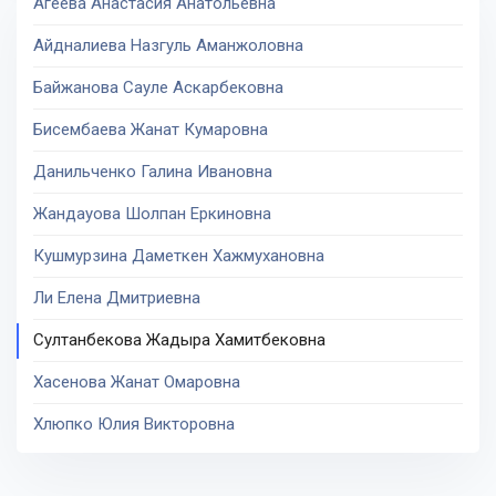
Агеева Анастасия Анатольевна
Айдналиева Назгуль Аманжоловна
Байжанова Сауле Аскарбековна
Бисембаева Жанат Кумаровна
Данильченко Галина Ивановна
Жандауова Шолпан Еркиновна
Кушмурзина Даметкен Хажмухановна
Ли Елена Дмитриевна
Султанбекова Жадыра Хамитбековна
Хасенова Жанат Омаровна
Хлюпко Юлия Викторовна