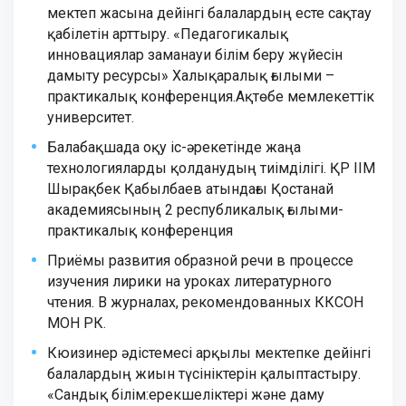
мектеп жасына дейінгі балалардың есте сақтау
қабілетін арттыру. «Педагогикалық
инновациялар заманауи білім беру жүйесін
дамыту ресурсы» Халықаралық ғылыми –
практикалық конференция.Ақтөбе мемлекеттік
университет.
Балабақшада оқу іс-әрекетінде жаңа
технологияларды қолданудың тиімділігі. ҚР ІІМ
Шырақбек Қабылбаев атындағы Қостанай
академиясының 2 республикалық ғылыми-
практикалық конференция
Приёмы развития образной речи в процессе
изучения лирики на уроках литературного
чтения. В журналах, рекомендованных ККСОН
МОН РК.
Кюизинер әдістемесі арқылы мектепке дейінгі
балалардың жиын түсініктерін қалыптастыру.
«Сандық білім:ерекшеліктері және даму