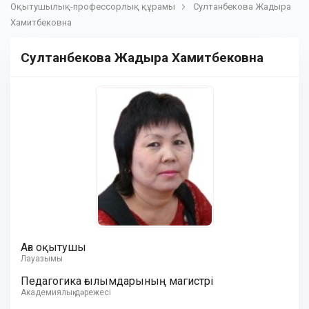
Оқытушылық-профессорлық құрамы
Султанбекова Жадыра
Хамитбековна
Султанбекова Жадыра Хамитбековна
Аға оқытушы
Лауазымы
Педагогика ғылымдарының магистрі
Академиялық дәрежесі