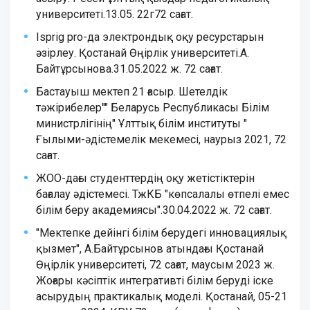
университеті.13.05. 22г72 сағат.
Isprig pro-да электрондық оқу ресурстарын
әзірлеу. Қостанай Өңірлік университеті.А.
Байтұрсынова.31.05.2022 ж. 72 сағат.
Бастауыш мектеп 21 ғасыр. Шетелдік
тәжірибелер"" Беларусь Республикасы Білім
министрлігінің" Ұлттық білім институты "
Ғылыми-әдістемелік мекемесі, наурыз 2021, 72
сағат.
ЖОО-дағы студенттердің оқу жетістіктерін
бағалау әдістемесі. ТжКБ "көпсалалы өтпелі емес
білім беру академиясы".30.04.2022 ж. 72 сағат.
"Мектепке дейінгі білім берудегі инновациялық
қызмет", А.Байтұрсынов атындағы Қостанай
Өңірлік университеті, 72 сағат, маусым 2023 ж.
Жоғары кәсіптік интегративті білім беруді іске
асырудың практикалық моделі. Қостанай, 05-21