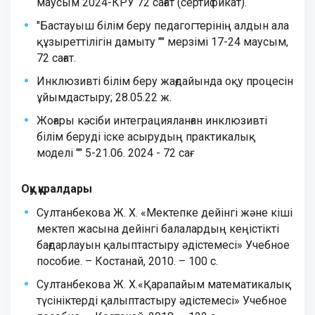
маусым 2024-КРУ 72 сағат (сертификат).
"Бастауыш білім беру педагогтерінің алдын ала
құзыреттілігін дамыту "" мерзімі 17-24 маусым,
72 сағат.
Инклюзивті білім беру жағдайында оқу процесін
ұйымдастыру; 28.05.22 ж.
Жоғары кәсіби интеграцияланған инклюзивті
білім беруді іске асырудың практикалық
моделі "" 5-21.06. 2024 - 72 сағ.
Оқу құралдары
Султанбекова Ж. Х. «Мектепке дейінгі және кіші
мектеп жасына дейінгі балалардың кеңістікті
бағдарлауын қалыптастыру әдістемесі» Учебное
пособие. – Костанай, 2010. – 100 с.
Султанбекова Ж. Х.«Қарапайым математикалық
түсініктерді қалыптастыру әдістемесі» Учебное