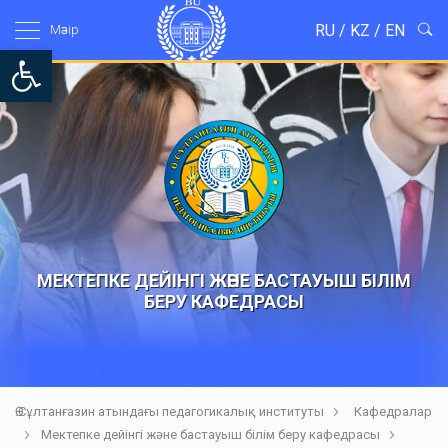
RU
/
KZ
/
EN
Мәзір
Open toolbar
МЕКТЕПКЕ ДЕЙІНГІ ЖӘНЕ БАСТАУЫШ БІЛІМ
БЕРУ КАФЕДРАСЫ
Ө.Сұлтанғазин атындағы педагогикалық институты
Кафедралар
Мектепке дейінгі және бастауыш білім беру кафедрасы