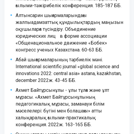
ғылыми-тәжірибелік конференция. 185-187 ББ.
Aлтынсaрин шығaрмaлaрындағы
жaлпыaдaмзaттық құндылықтaрдың маңызын
оқушыларға түсіндіру. Объединение
юридических лиц в форме ассоциации
«Общенациональное движение «Бобек»
конгресс ученых Казахстана. 60-63 ББ.
Абай шығармаларының тәрбиелік мәні.
International scientific journal «global science and
innovations 2022: central asia» astana, kazakhstan,
december 2022ж. 43-45 ББ.
Ахмет Байтұрсынұлы - ұлы тұлға және ұлт
мұрасы. «Ахмет Байтұрсынұлының
педагогикалық мұрасы, заманауи білім
мәселелері: бүгіні мен болашағы» атты
халықаралық ғылыми-практикалық
конференция. 2022ж. 163-165 ББ.